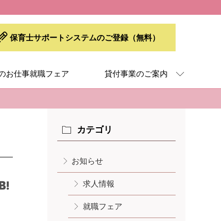
保育士サポートシステムのご登録（無料）
のお仕事就職フェア
貸付事業のご案内
貸付事業のご案内
保育士就職準備金貸付
カテゴリ
未就学児を持つ保育士に対する
保育料の一部貸付
お知らせ
保育士修学資金貸付
求人情報
保育補助者雇上費貸付
就職フェア