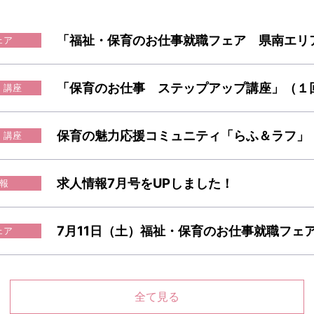
ェア
「保育のお仕事 ステップアップ講座」（１
・講座
・講座
求人情報7月号をUPしました！
報
ェア
全て見る