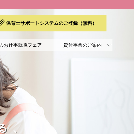
保育士サポートシステムのご登録（無料）
のお仕事就職フェア
貸付事業のご案内
貸付事業のご案内
保育士就職準備金貸付
未就学児を持つ保育士に対する
保育料の一部貸付
保育士修学資金貸付
保育補助者雇上費貸付
る、