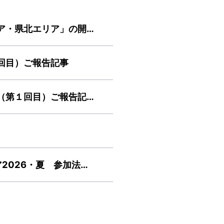
「福祉・保育のお仕事就職フェア 県南エリア・県北エリア」の開催について
回目）ご報告記事
保育の魅力応援コミュニティ「らふ＆ラフ」（第１回目）ご報告記事
7月11日（土）福祉・保育のお仕事就職フェア2026・夏 参加法人PRページとプレゼンテーション動画を掲載しました！